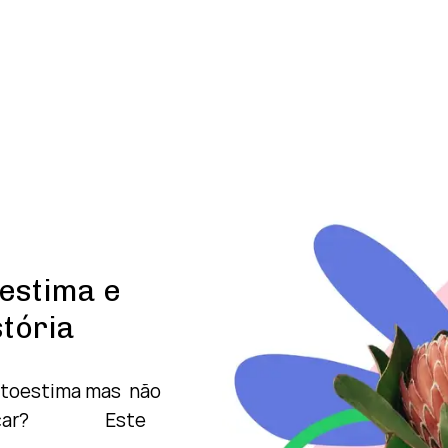
estima e
tória
autoestima mas
não
e começar?
Este