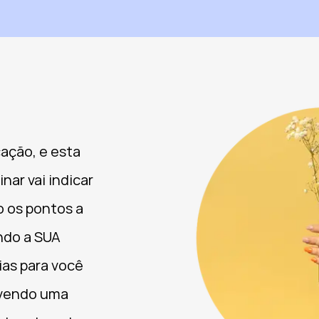
ação, e esta
nar vai indicar
o os pontos a
ndo a SUA
ias para você
ovendo uma